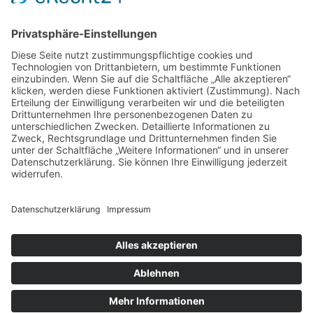
Links
Home
Leistungen
Über mich
Kontakt
Impressum
Datenschutzerklärung
© 2025 Privatpraxis für Physiotherapie & Training
Designed by
Kreativer Blick |
DESIGN STUDIO
by Olga